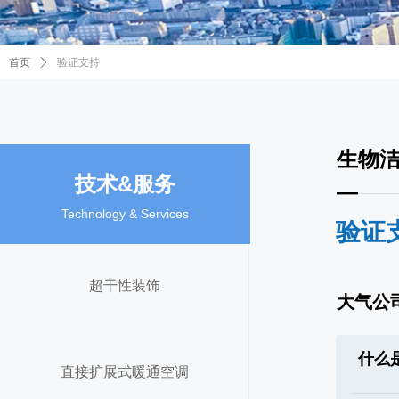
首页
ꄲ
验证支持
生物洁
技术
&服务
—
Technology
& Services
验证
超干性装饰
大气公
什么
直接扩展式暖通空调