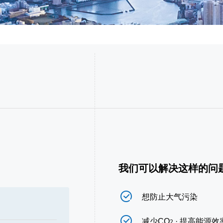
我们可以解决这样的问
ꂒ
想防止大气污染
ꂒ
减少CO
· 提高能源效
2