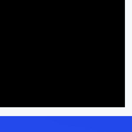
y
deo